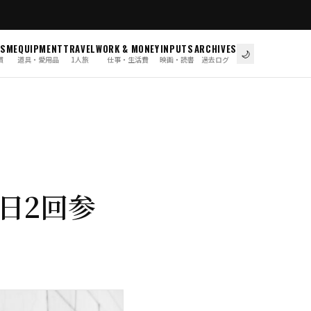
ISM
EQUIPMENT
TRAVEL
WORK & MONEY
INPUTS
ARCHIVES
🌙
慣
道具・愛用品
1人旅
仕事・生活費
映画・読書
過去ログ
日2回参