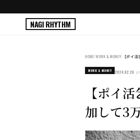
NAGI RHYTHM
HOME
/
WORK & MONEY
/
【ポイ活乞
WORK & MONEY
2024.02.26
(↺
【ポイ活
加して3万