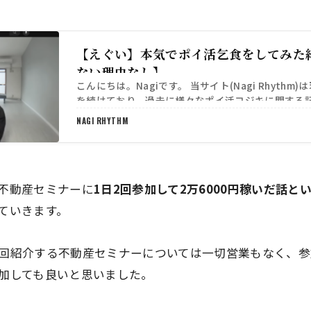
【えぐい】本気でポイ活乞食をしてみた
ない理由なし】
こんにちは。Nagiです。 当サイト(Nagi Rhythm
を続けており、過去に様々なポイ活コジキに関する
だきました。 https://sib-off…
NAGI RHYTHM
不動産セミナーに
1日2回参加して2万6000円稼いだ話
ていきます。
回紹介する不動産セミナーについては一切営業もなく、参加
加しても良いと思いました。