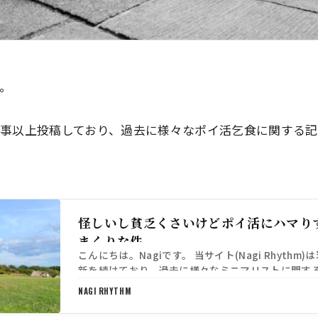
す。
0記事以上投稿しており、過去に様々なポイ活乞食に関する
怪しいし貧乏くさいけどポイ活にハマり
まくりな件
こんにちは。Nagiです。 当サイト(Nagi Rhythm
新を続けており、過去に様々なミニマリストに関す
事をご紹介してきました。 僕自身、節約が趣味…
NAGI RHYTHM