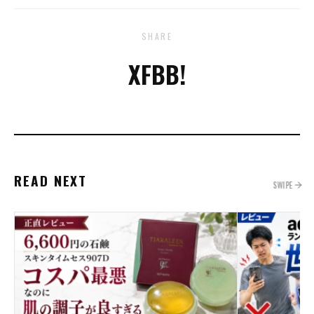
SHARE
X
FB
B!
READ NEXT
SWIPE