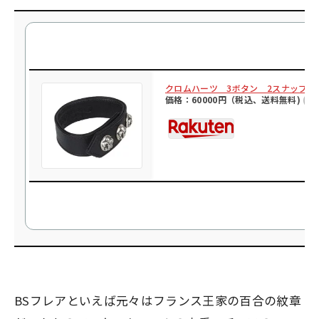
クロムハーツ 3ボタン 2スナップ 
価格：60000円（税込、送料無料)
(20
BSフレアといえば元々はフランス王家の百合の紋章