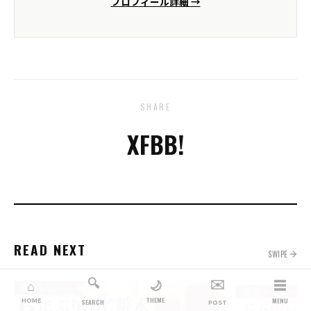
プロフィール詳細 →
SHARE
X
FB
B!
READ NEXT
SWIPE
🔍
✉️
☰
🌙
⌂
THEME
HOME
MENU
SEARCH
POST