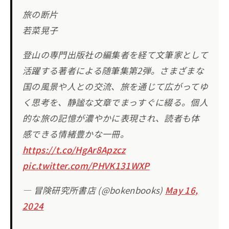
旅の断片
若菜晃子
登山の専門出版社の編集者を経て文筆家として
活躍する著者による随筆集第2弾。さまざまな
国の風景や人との交流、旅を通じて広がってゆ
く思考を、静謐な文章でまっすぐに綴る。個人
的な旅の記憶が濃やかに表現され、読者も体
感できる情緒豊かな一冊。
https://t.co/HgAr8Apzcz
pic.twitter.com/PHVK131WXP
— 冒険研究所書店 (@bokenbooks)
May 16,
2024