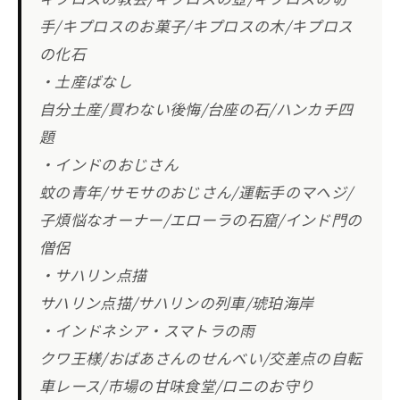
手/キプロスのお菓子/キプロスの木/キプロス
の化石
・土産ばなし
自分土産/買わない後悔/台座の石/ハンカチ四
題
・インドのおじさん
蚊の青年/サモサのおじさん/運転手のマヘジ/
子煩悩なオーナー/エローラの石窟/インド門の
僧侶
・サハリン点描
サハリン点描/サハリンの列車/琥珀海岸
・インドネシア・スマトラの雨
クワ王様/おばあさんのせんべい/交差点の自転
車レース/市場の甘味食堂/ロニのお守り