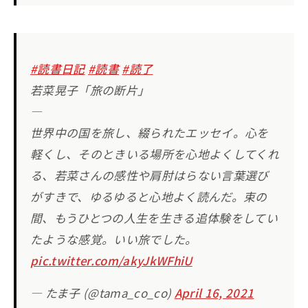
#読書日記
#読書
#読了
若菜晃子「旅の断片」
—
世界中の国を旅し、綴られたエッセイ。心を
軽くし、そのときいる場所を心地よくしてくれ
る、若菜さんの感性や肩肘はらない言葉選び
がすきで、ゆるゆると心地よく読んだ。束の
間、もうひとつの人生を生きる追体験をしてい
たような感覚。いい旅でした。
pic.twitter.com/akyJkWFhiU
— たま子 (@tama_co_co)
April 16, 2021