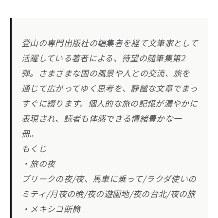
登山の専門出版社の編集者を経て文筆家として
活躍している著者による、待望の随筆集第2
弾。さまざまな国の風景や人との交流、旅を
通じて広がってゆく思考を、静謐な文章でまっ
すぐに綴ります。個人的な旅の記憶が濃やかに
表現され、読者も体感できる情緒豊かな一
冊。
もくじ
・旅の夜
ブリークの夜/夜、馬車に乗って/ラクダ使いの
ミティ/月夜の晩/夜の遊園地/夜の台北/夜の旅
・メキシコ断簡