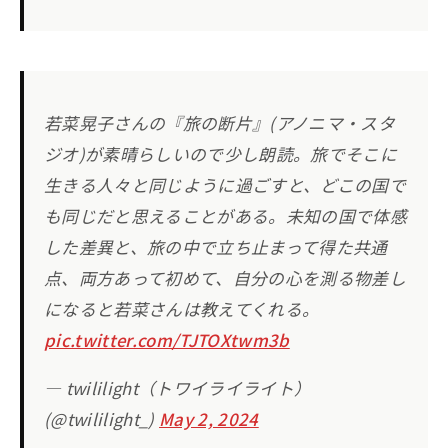
若菜晃子さんの『旅の断片』(アノニマ・スタ
ジオ)が素晴らしいので少し朗読。旅でそこに
生きる人々と同じように過ごすと、どこの国で
も同じだと思えることがある。未知の国で体感
した差異と、旅の中で立ち止まって得た共通
点、両方あって初めて、自分の心を測る物差し
になると若菜さんは教えてくれる。
pic.twitter.com/TJTOXtwm3b
— twililight（トワイライライト）
(@twililight_)
May 2, 2024