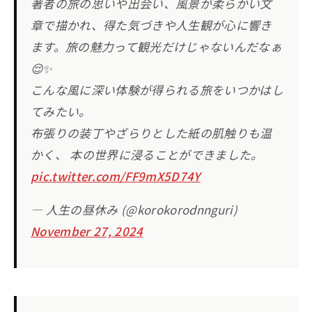
著者の旅の思いや出会い、風景が柔らかい文
章で描かれ、得た気づきや人生観が心に響き
ます。旅の魅力って観光だけじゃないんだなぁ
😌✨
こんな風に深い体験が得られる旅をいつかはし
てみたい。
布張りの装丁やざらりとした紙の肌触りも温
かく、 本の世界に浸ることができました。
pic.twitter.com/FF9mX5D74Y
— 人生の昼休み (@korokorodnnguri)
November 27, 2024