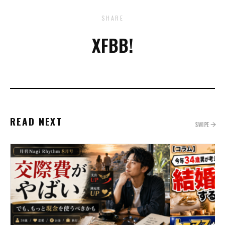
SHARE
X
FB
B!
READ NEXT
SWIPE