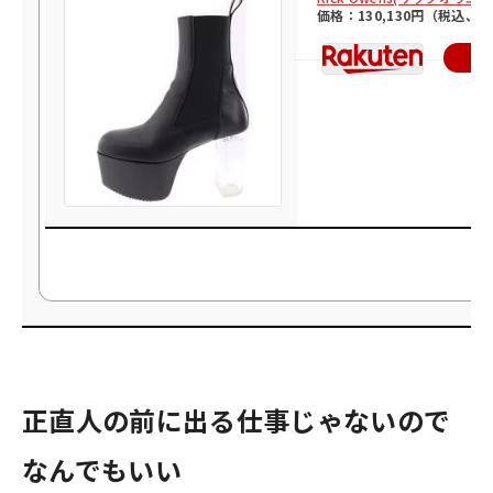
価格：130,130円（税込、
楽
正直人の前に出る仕事じゃないので
なんでもいい