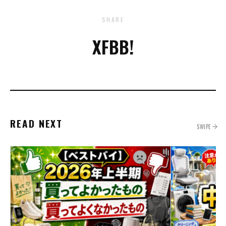
SHARE
X
FB
B!
READ NEXT
SWIPE