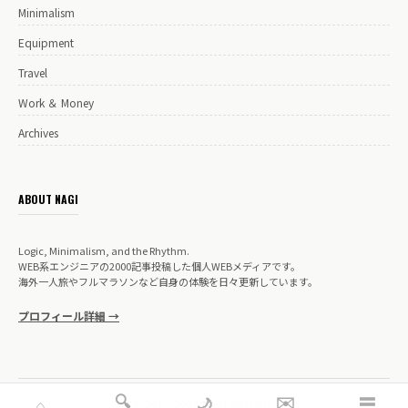
Minimalism
Equipment
Travel
Work ＆ Money
Archives
ABOUT NAGI
Logic, Minimalism, and the Rhythm.
WEB系エンジニアの2000記事投稿した個人WEBメディアです。
海外一人旅やフルマラソンなど自身の体験を日々更新しています。
プロフィール詳細 →
🔍
✉️
☰
🌙
⌂
© 2019-2026 NAGI RHYTHM.