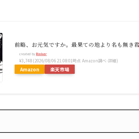
前略、お元気ですか。最果ての地より名も無き
created by
Rinker
¥3,748
(2026/08/06 21:08:01時点 Amazon調べ-
詳細)
Amazon
楽天市場