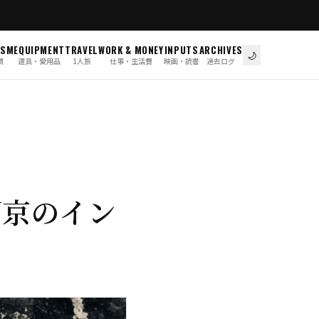
ISM
EQUIPMENT
TRAVEL
WORK & MONEY
INPUTS
ARCHIVES
🌙
慣
道具・愛用品
1人旅
仕事・生活費
映画・読書
過去ログ
EY京のイン