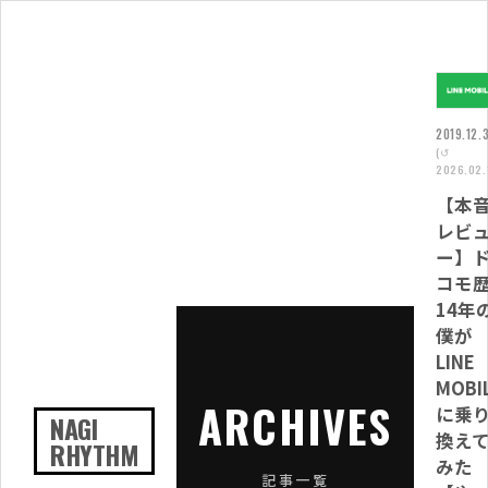
2019.12.
(↺
2026.02.
【本
レビ
ー】
コモ
14年
僕が
LINE
MOBI
ARCHIVES
に乗
NAGI
換え
RHYTHM
みた
記事一覧