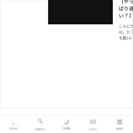
【や
ぱり
い？
こんに
は。ド
モ歴14
だった
です。 
いに僕
格安SI
切り替
てみまし.
🔍
✉️
☰
🌙
⌂
THEME
HOME
MENU
SEARCH
POST