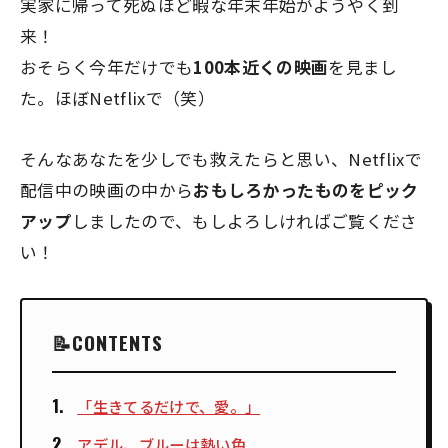
実家に帰って死ぬほど暇な年末年始がようやく到
来！
おそらく今年だけでも
100本近くの映画
を見まし
た。ほぼNetflixで（笑）
そんなあなたを少しでも救えたらと思い、Netflixで
配信中の映画の中から
おもしろかったものをピック
アップ
しましたので、もしよろしければご覧くださ
い！
CONTENTS
「生きてるだけで、愛。」
アデル、ブルーは熱い色