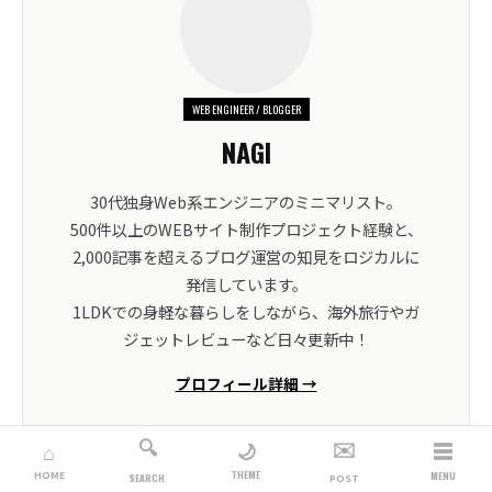
WEB ENGINEER / BLOGGER
NAGI
30代独身Web系エンジニアのミニマリスト。
500件以上のWEBサイト制作プロジェクト経験と、
2,000記事を超えるブログ運営の知見をロジカルに
発信しています。
1LDKでの身軽な暮らしをしながら、海外旅行やガ
ジェットレビューなど日々更新中！
プロフィール詳細 →
🔍
✉️
☰
🌙
⌂
THEME
HOME
MENU
SEARCH
POST