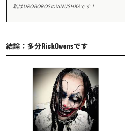
私はUROBOROSのVINUSHKAです！
結論：多分RickOwensです