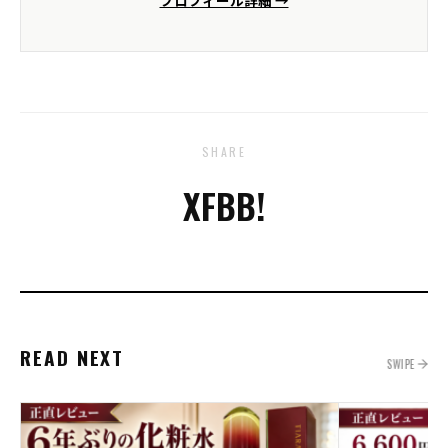
SHARE
X
FB
B!
READ NEXT
SWIPE