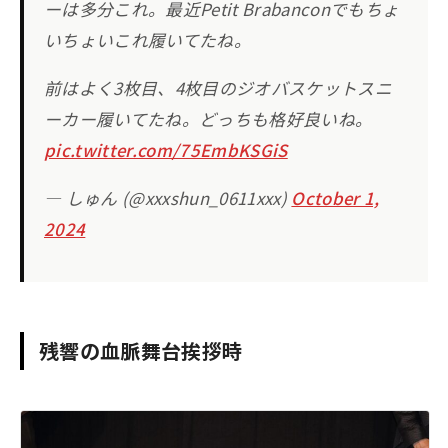
ーは多分これ。最近Petit Brabanconでもちょ
いちょいこれ履いてたね。
前はよく3枚目、4枚目のジオバスケットスニ
ーカー履いてたね。どっちも格好良いね。
pic.twitter.com/75EmbKSGiS
— しゅん (@xxxshun_0611xxx)
October 1,
2024
残響の血脈舞台挨拶時