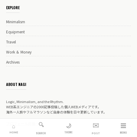
EXPLORE
Minimalism
Equipment
Travel
Work ＆ Money
Archives
ABOUT NAGI
Logic, Minimalism, and the Rhythm.
WEB系エンジニアの2000記事投稿した個人WEBメディアです。
海外一人旅やフルマラソンなど自身の体験を日々更新しています。
🔍
✉️
プロフィール詳細 →
☰
🌙
⌂
THEME
HOME
MENU
SEARCH
POST