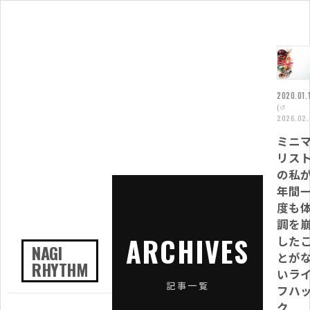
2020.01.
(↺
2026.02.
ミニ
リス
の私が
年間
度も
調を
ARCHIVES
した
NAGI
とが
RHYTHM
いラ
記事一覧
フハ
ク