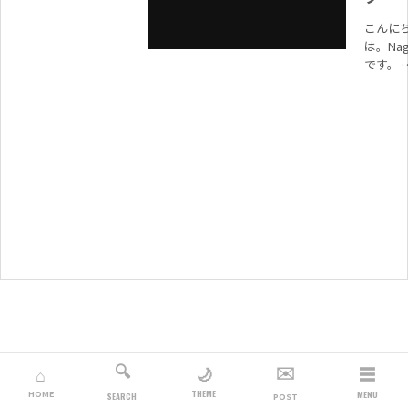
こんに
は。Nag
です。 
サイト
現在毎
1000日
上更新
してお
り、過去.
🔍
✉️
☰
🌙
⌂
THEME
HOME
MENU
SEARCH
POST