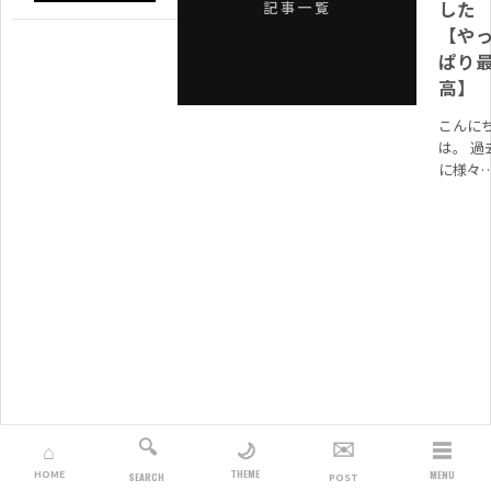
した
記事一覧
【や
ぱり
高】
こんに
は。 過
に様々
ミニマ
ストに
する記
やクロ
ハーツ
購入し
みた記..
🔍
✉️
☰
🌙
⌂
THEME
HOME
MENU
SEARCH
POST