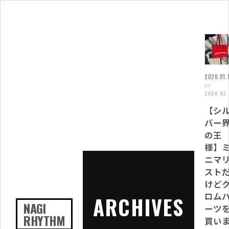
2020.01.
(↺
2026.02.
【シ
バー
の王
様】
ニマ
スト
けど
ロム
ARCHIVES
NAGI
ーツ
RHYTHM
買い