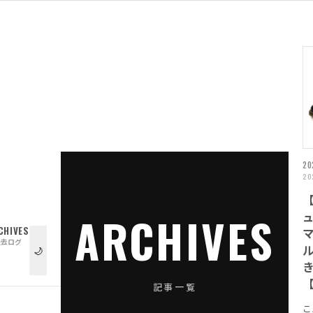
20
20
ARCHIVES
CHIVES
マ
過去ログ
🌙
【
記事一覧
こ