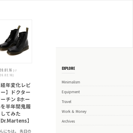
EXPLORE
20.01.16
(↺
26.02.16)
Minimalism
【経年変化レビ
ュー】ドクター
Equipment
ーチン 8ホー
Travel
ルを半年間鬼履
Work ＆ Money
きしてみた
Dr.Martens】
Archives
んにちは。 先日の