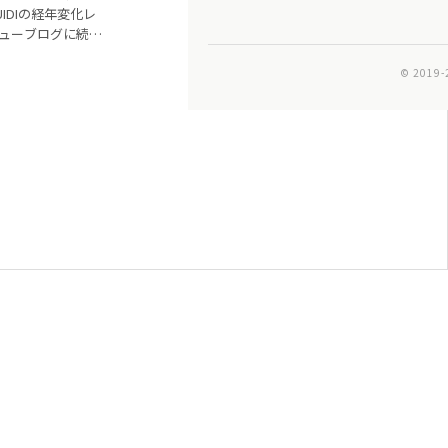
UIDIの経年変化レ
ューブログに続
、今回はドクター
...
© 2019-