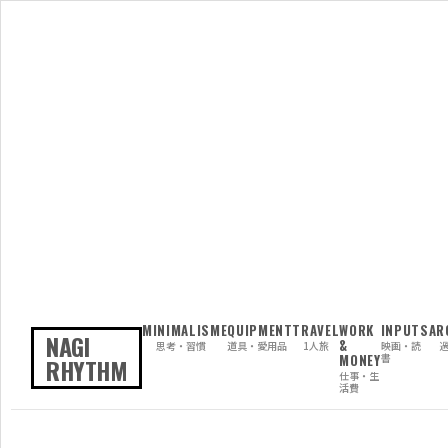
MINIMALISM
EQUIPMENT
TRAVEL
WORK
INPUTS
AR
NAGI
&
思考・習慣
道具・愛用品
1人旅
映画・読
MONEY
書
RHYTHM
仕事・生
活費