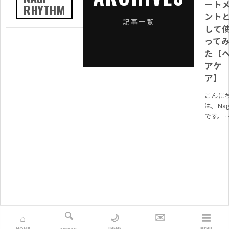
ート
RHYTHM
ント
記事一覧
して
って
た【
アケ
ア】
こんに
は。Nag
です。 
メディ
では下
のよう
過去に
様々な
ーラン
さん...
🔍
✉️
☰
🌙
⌂
THEME
HOME
MENU