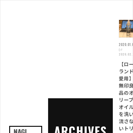
2020.01.
(↺
2026.02.
【ロ
ラン
愛用
無印
品の
リー
オイ
を洗
流さ
ARCHIVES
いト
NAGI