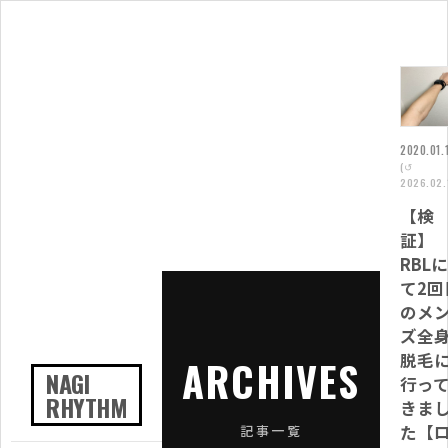
2020.01.
(↺
2026.02.
【検
証】
RBL
て2回
のメ
ズ全
脱毛
ARCHIVES
NAGI
行っ
RHYTHM
きま
た【
記事一覧