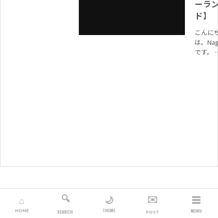
ーラ
ド】
こんに
は。Nag
です。 
サイト
(Nagi
Rhythm
は現在
日1000..
🔍
✉️
☰
🌙
⌂
THEME
HOME
MENU
SEARCH
POST