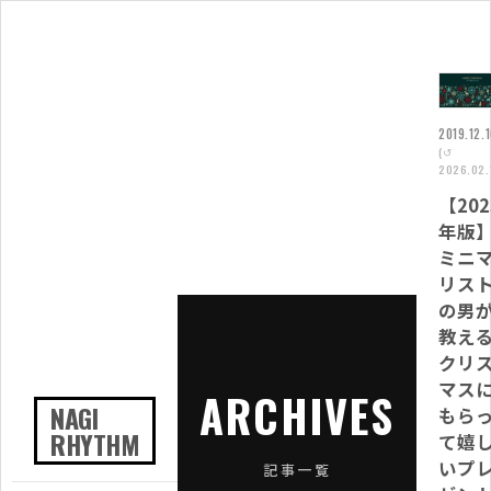
2019.12.
(↺
2026.02.
【202
年版
ミニ
リス
の男
教え
クリ
マス
ARCHIVES
NAGI
もら
RHYTHM
て嬉
いプ
記事一覧