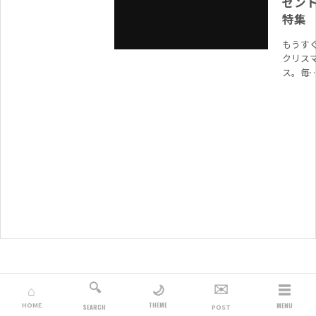
ゼン
特集
もうす
クリス
ス。毎
好きな
に何を
ろうか
ってし
いませ
か？ 彼
や日常..
🔍
✉️
☰
🌙
⌂
THEME
HOME
MENU
SEARCH
POST